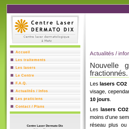
Accueil
Actualités / inf
Les traitements
Nouvelle 
Les lasers
fractionnés.
Le Centre
Les
lasers CO2
F.A.Q.
visage, cependa
Actualités / Infos
10 jours
.
Les praticiens
Contact / Plans
Les
lasers CO2
moins d’une sema
réseau plus ou 
Centre Laser Dermato Dix