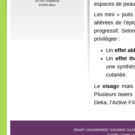
2/4 en Chaplerue
espaces de peau s
57000 Metz
Les mini « puits
altérées de l’ép
progressif. Selon
privilégier :
Un
effet abl
Un
effet t
une synthès
cutanée.
Le
visag
e mais
Plusieurs lasers
Deka, l’Active 
Accueil
|
Les traitements
|
Les lasers
|
Le C
© 2008 - Centre La