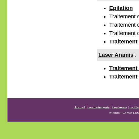
Epilation
Traitement 
Traitement
Traitement
Traitement 
Laser Aramis
:
Traitement
Traitement 
Accueil
|
Les traitements
|
Les lasers
|
Le Ce
© 2008 - Centre Las